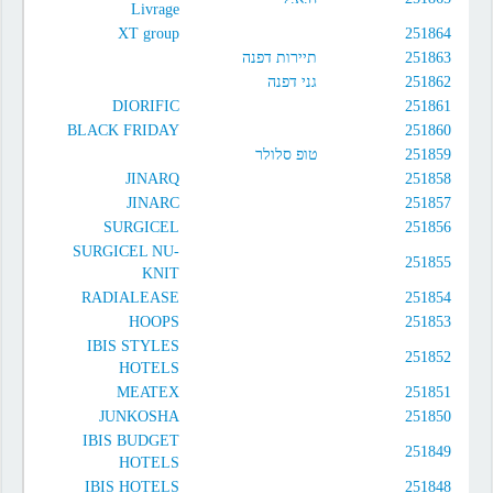
Livrage
XT group
251864
תיירות דפנה
251863
גני דפנה
251862
DIORIFIC
251861
BLACK FRIDAY
251860
טופ סלולר
251859
JINARQ
251858
JINARC
251857
SURGICEL
251856
SURGICEL NU-
251855
KNIT
RADIALEASE
251854
HOOPS
251853
IBIS STYLES
251852
HOTELS
MEATEX
251851
JUNKOSHA
251850
IBIS BUDGET
251849
HOTELS
IBIS HOTELS
251848