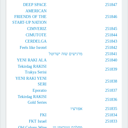
DEEP SPACE
251847
AMERICAN
FRIENDS OF THE
251846
START-UP NATION
CIMVERIZ
251845
CIMUTOTE
251844
CERDELGA
251843
Feels like Isrotel
251842
מרגישים שזה ישרוטל
251841
YENI RAKI ALA
251840
Tekirdag RAKISI
251839
Trakya Serisi
YENI RAKI YENI
251838
SERI
Eporatio
251837
Tekirdag RAKISI
251836
Gold Series
אפורציו
251835
FKI
251834
FKT Israel
251833
Old Colony Wine
מחלבת שוורצמן יין