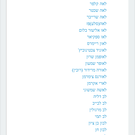
לאה קלפר
לאה שכטר
לאה שרייבר
לאה(סלע)פז
לאו אליעזר בלום
לאו ספקיאר
לאון ריימרס
לאוניד צבטינוביץ'
לאופמן שרון
לאופר שמעון
לאורה מרידור (רובין)
לאורנס צימרמן
לארי אקרמן
לאשה שמשוני
לב דליה
לב לבייב
לב מרגולין
לב תמי
לבון בן ציון
לבון חן