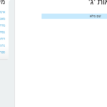
ת 'ג'
מי
אינד
שם מלא
מאגר
מדד
נסח 
דוחו
נתונ
ספר 