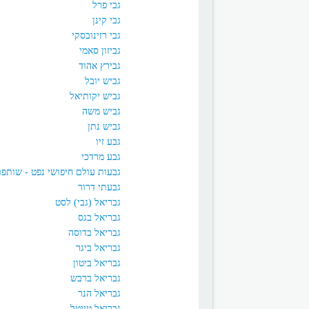
גבי פרל
גבי קינן
גבי רזינובסקי
גביזון סאמי
גבירץ אהוד
גביש יובל
גביש יקותיאל
גביש משה
גביש נתן
גבע זיו
גבע מרדכי
גבעות עולם חיפושי נפט - שותפות מו
גבעתי דרור
גבריאל (גבי) לסט
גבריאל בגס
גבריאל בדוסה
גבריאל ביגר
גבריאל ביטון
גבריאל ברבש
גבריאל הנר
גבריאל טייטל