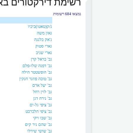
רשימת דירקטורים באו
נמצאו 684 רשומות
ג/ק(טאטו)ביכיו
גאון משה
ג'אק בלנגה
גארי סטוק
גארי שגיב
גב' בראל קרן
גב' דפנה שלו-פלם
גב' הופשטטר הילה
גב' טובה פוזנר חנקין
גב' יעל ארם
גב' לוין רחל
גב' נירה דגן
גב' ציפי גל-ים
גב' ציפי הלברכט
גב' שבו ויקי
גב' שהם ניר קים
גב' שושי שידלו