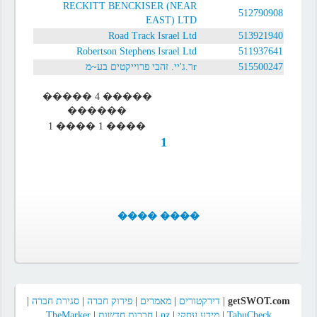
RECKITT BENCKISER (NEAR
512790908
EAST) LTD
Road Track Israel Ltd
513921940
Robertson Stephens Israel Ltd
511937641
rר.ג'יי. זהבי פרוייקטים בע~מ
515500247
����� 4 �����
������
���� 1 ���� 1
1
���� ����
|
סגירת חברה
|
פירוק חברה
|
מאמרים
|
דירקטורים
|
getSWOT.com
TheMarker
|
חברות חדשות
|
nz
|
מידע עסקי
|
TabuCheck