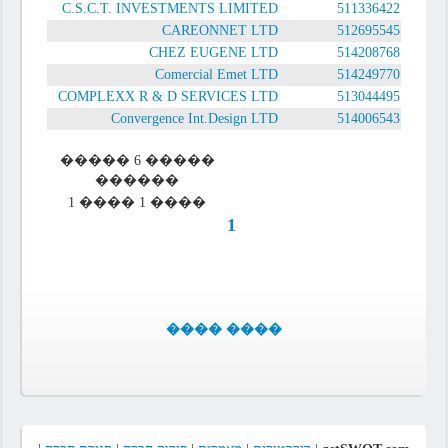
C.S.C.T. INVESTMENTS LIMITED
511336422
CAREONNET LTD
512695545
CHEZ EUGENE LTD
514208768
Comercial Emet LTD
514249770
COMPLEXX R & D SERVICES LTD
513044495
Convergence Int.Design LTD
514006543
����� 6 �����
������
���� 1 ���� 1
1
���� ����