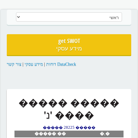
get SWOT
מידע עסקי
DataCheck דוחות
|
מידע עסקי
|
צור קשר
����� �����
���� 'נ'
����� 28225 �����
�� �����
�.�