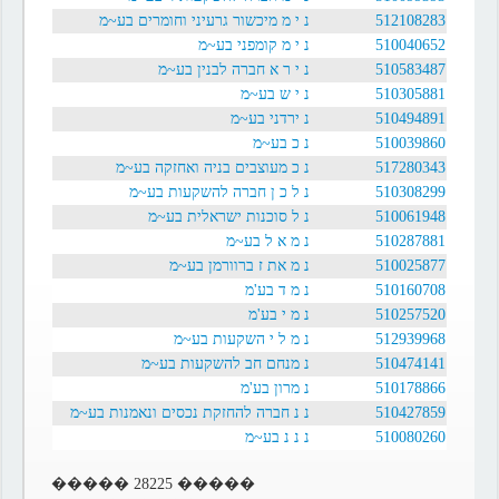
512108283
נ י מ מיכשור גרעיני וחומרים בע~מ
510040652
נ י מ קומפני בע~מ
510583487
נ י ר א חברה לבנין בע~מ
510305881
נ י ש בע~מ
510494891
נ ירדני בע~מ
510039860
נ כ בע~מ
517280343
נ כ מעוצבים בניה ואחזקה בע~מ
510308299
נ ל כ ן חברה להשקעות בע~מ
510061948
נ ל סוכנות ישראלית בע~מ
510287881
נ מ א ל בע~מ
510025877
נ מ את ז ברוורמן בע~מ
510160708
נ מ ד בע'מ
510257520
נ מ י בע'מ
512939968
נ מ ל י השקעות בע~מ
510474141
נ מנחם חב להשקעות בע~מ
510178866
נ מרון בע'מ
510427859
נ נ חברה להחזקת נכסים ונאמנות בע~מ
510080260
נ נ נ בע~מ
����� 28225 �����