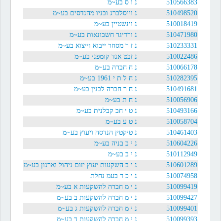
510566383
נ ו ס בע~מ
510498520
נ וייסלברג ובניו מהנדסים בע~מ
510018419
נ וינשטיין בע~מ
510471980
נ ורדיגר חשבונאות בע~מ
510233331
נ ז ר מסחר ייבוא וייצוא בע~מ
510022486
נ זבט אנד קומפני בע~מ
510066178
נ ח חברה בע~מ
510282395
נ ח ל ת י 1961 בע~מ
510491681
נ ח ר חברה לבנין בע~מ
510056906
נ ח ת בע~מ
510493166
נ ט י חב קבלנית בע~מ
510058704
נ ט ע בע~מ
510461403
נ טיקטין הנדסה ויעוץ בע~מ
510604226
נ י ב בניה בע~מ
510112949
נ י ב בע~מ
510601289
נ י ב השקעות יעוץ יזום ניהול וארגון בע~מ
510074958
נ י כ ד בעמ נחלת
510099419
נ י מ חברה להשקעות א בע~מ
510099427
נ י מ חברה להשקעות ב בע~מ
510099401
נ י מ חברה להשקעות ג בע~מ
510099393
נ י מ חברה להשקעות ד בע~מ