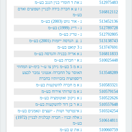
512975483
נ את ד חומרי בנין הנגב בע~מ
נ ז ע א חברת בידה לבניין ושפוצים ואדם
516812112
בע~מ
513452136
נ - אור נווט (2003) בע~מ
512789728
נ - דייג (1999) בע~מ
512792805
נ - טריג בע~מ
513138743
נ .ע. הנדסה ייזמות (2001) בע~מ
513747691
נ 3 קואט בע~מ
516811833
נ א אריה בבניה והנדסה בע~מ
510025448
נ א י חברה בע~מ
נ א מ 5 בע~מ ניתן צו ע~י בימ~ש המחוזי
513548289
האוסר על החברה/ אנטוני נמבר לבצע
דיספוזציה בזכויותיו בחברה
510583321
נ א מ חברה להשקעות בע~מ
510579154
נ א מ שרותי אירוח בע~מ
510522626
נ א ניקוב ואוטומציה בע~מ
510557648
נ א ר בן דוד להשקעות בע~מ
510324254
נ אינטרטר ושות - יועצים ונאמנים בע~מ
נ אלה ובניו - חברה קבלנית לבניין (1972)
510614811
בע~מ
510060759
נ את ש בע~מ