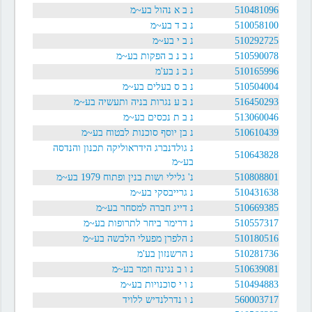
510481096
נ ב א נהול בע~מ
510058100
נ ב ד בע~מ
510292725
נ ב י בע~מ
510590078
נ ב נ ב הפקות בע~מ
510165996
נ ב נ בע'מ
510504004
נ ב ס בעלים בע~מ
516450293
נ ב ע נגרות בניה ותעשיה בע~מ
513060046
נ ב ת נכסים בע~מ
510610439
נ בן יוסף סוכנות לבטוח בע~מ
נ גולדנברג הידראוליקה תכנון והנדסה
510643828
בע~מ
510808801
נ' גלילי ושות בנין ופתוח 1979 בע~מ
510431638
נ גרייבסקי בע~מ
510669385
נ דייג חברה למסחר בע~מ
510557317
נ דרימר ביחר לתרופות בע~מ
510180516
נ הלפרן מפעלי הלבשה בע~מ
510281736
נ הרשנזון בע'מ
510639081
נ ו ב נגינה וזמר בע~מ
510494883
נ ו י סוכנויות בע~מ
560003717
נ ו נדרלנדיש ללויד